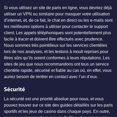
Si vous utilisez un site de paris en ligne, vous devriez déjà
utiliser un VPN ou similaire pour masquer votre utilisation
d’internet, et, de ce fait, le chat en direct ou les e-mails sont
les meilleures options à utiliser pour contacter le support
client. Les appels téléphoniques sont potentiellement plus
facile à tracer et doivent être effectués avec prudence.
Nous sommes très pointilleux sur les services clientèles
lors de nos analyses, et les testons à moult reprises pour
êtres sûrs qu’ils soient conformes à leurs réputations. Les
sites de jeu que nous recommandons ont tous un service
clientèle rapide, sécurisé et fiable au cas où, en effet, vous
auriez besoin de rentrer en contact avec l’un d’eux.
Sécurité
La sécurité est une priorité absolue pour nous, et vous
pouvez trouver sur ce site des guides détaillés sur les paris
sportifs et les jeux de casino dans chaque pays. En outre,