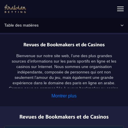
Table des matières
Revues de Bookmakers et de Casinos
Bienvenue sur notre site web, l’une des plus grandes
sources d’informations sur les paris sportifs en ligne et les
casinos sur Internet. Nous sommes une organisation
indépendante, composée de personnes qui ont non
seulement l’amour du jeu, mais également une grande
expérience dans le domaine des paris en ligne en arabe.
Comme nous ne sommes liés à aucun bookmaker ou casino,
nous sommes en mesure d’apporter à nos lecteurs des
Montrer plus
informations honnêtes et impartiales sur le jeu en ligne ;
nous vous donnons les meilleures cotes, les endroits les plus
réputés, et les meilleures offres et promotions disponibles.
Revues de Bookmakers et de Casinos
Notre réseau d’experts fournit des informations aux parieurs
du monde entier dans une variété de juridictions, et ce site
se spécialise dans le jeu dans les pays arabes, où les