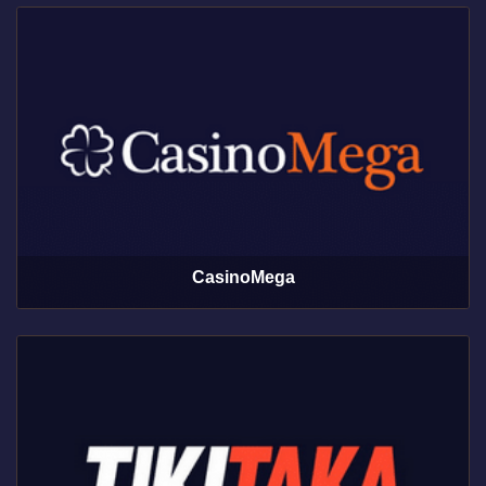
CasinoMega