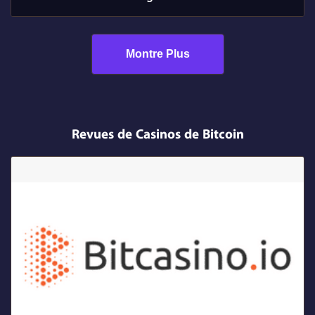
Montre Plus
Revues de Casinos de Bitcoin