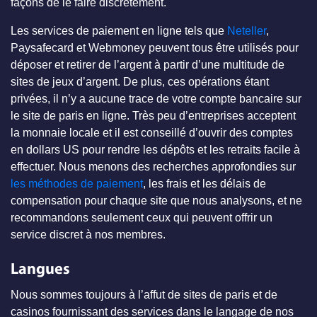
façons de le faire discrètement.
Les services de paiement en ligne tels que
Neteller
,
Paysafecard et Webmoney peuvent tous être utilisés pour
déposer et retirer de l’argent à partir d’une multitude de
sites de jeux d’argent. De plus, ces opérations étant
privées, il n’y a aucune trace de votre compte bancaire sur
le site de paris en ligne. Très peu d’entreprises acceptent
la monnaie locale et il est conseillé d’ouvrir des comptes
en dollars US pour rendre les dépôts et les retraits facile à
effectuer. Nous menons des recherches approfondies sur
les méthodes de paiement
, les frais et les délais de
compensation pour chaque site que nous analysons, et ne
recommandons seulement ceux qui peuvent offrir un
service discret à nos membres.
Langues
Nous sommes toujours à l’affut de sites de paris et de
casinos fournissant des services dans le langage de nos