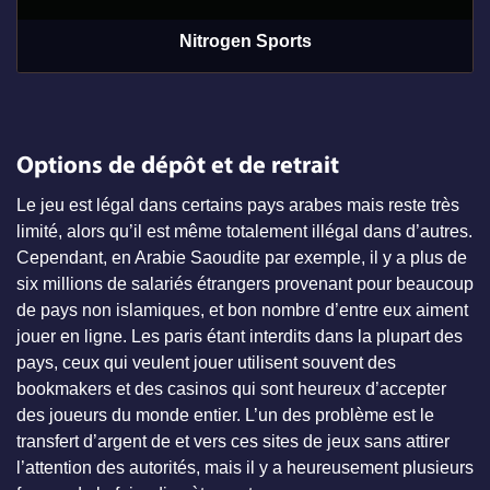
Nitrogen Sports
Options de dépôt et de retrait
Le jeu est légal dans certains pays arabes mais reste très
limité, alors qu’il est même totalement illégal dans d’autres.
Cependant, en Arabie Saoudite par exemple, il y a plus de
six millions de salariés étrangers provenant pour beaucoup
de pays non islamiques, et bon nombre d’entre eux aiment
jouer en ligne. Les paris étant interdits dans la plupart des
pays, ceux qui veulent jouer utilisent souvent des
bookmakers et des casinos qui sont heureux d’accepter
des joueurs du monde entier. L’un des problème est le
transfert d’argent de et vers ces sites de jeux sans attirer
l’attention des autorités, mais il y a heureusement plusieurs