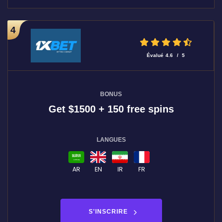
4
Évalué
4.6
/
5
BONUS
Get $1500 + 150 free spins
LANGUES
AR
EN
IR
FR
S'INSCRIRE