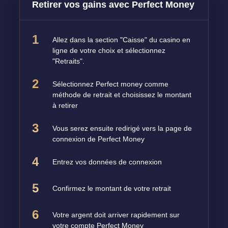
Retirer vos gains avec Perfect Money
1
Allez dans la section "Caisse" du casino en
ligne de votre choix et sélectionnez
"Retraits".
2
Sélectionnez Perfect money comme
méthode de retrait et choisissez le montant
à retirer
3
Vous serez ensuite redirigé vers la page de
connexion de Perfect Money
4
Entrez vos données de connexion
5
Confirmez le montant de votre retrait
6
Votre argent doit arriver rapidement sur
votre compte Perfect Money