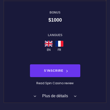
BONUS
$1000
LANGUES
EN
FR
S'INSCRIRE
Read Spin Casino review
Plus de détails