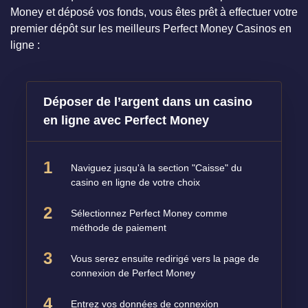
Money et déposé vos fonds, vous êtes prêt à effectuer votre
premier dépôt sur les meilleurs Perfect Money Casinos en
ligne :
Déposer de l’argent dans un casino
en ligne avec Perfect Money
1
Naviguez jusqu'à la section "Caisse" du
casino en ligne de votre choix
2
Sélectionnez Perfect Money comme
méthode de paiement
3
Vous serez ensuite redirigé vers la page de
connexion de Perfect Money
4
Entrez vos données de connexion