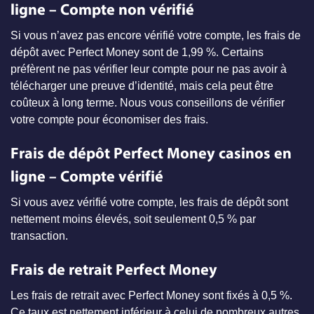
ligne – Compte non vérifié
Si vous n’avez pas encore vérifié votre compte, les frais de
dépôt avec Perfect Money sont de 1,99 %. Certains
préfèrent ne pas vérifier leur compte pour ne pas avoir à
télécharger une preuve d’identité, mais cela peut être
coûteux à long terme. Nous vous conseillons de vérifier
votre compte pour économiser des frais.
Frais de dépôt Perfect Money casinos en
ligne – Compte vérifié
Si vous avez vérifié votre compte, les frais de dépôt sont
nettement moins élevés, soit seulement 0,5 % par
transaction.
Frais de retrait Perfect Money
Les frais de retrait avec Perfect Money sont fixés à 0,5 %.
Ce taux est nettement inférieur à celui de nombreux autres