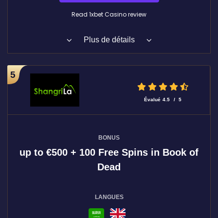
Read 1xbet Casino review
Plus de détails
5
Évalué
4.5
/
5
BONUS
up to €500 + 100 Free Spins in Book of
Dead
LANGUES