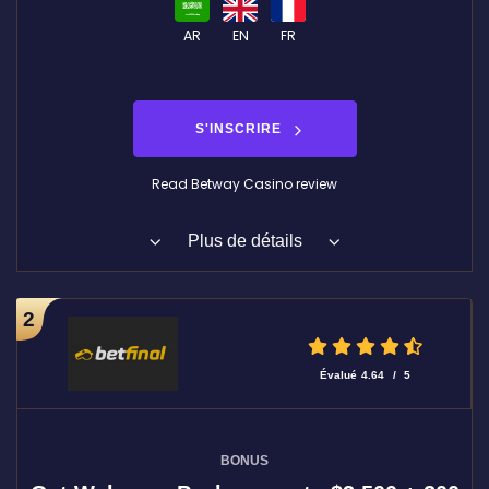
AR
EN
FR
S'INSCRIRE
Read Betway Casino review
Plus de détails
2
Évalué
4.64
/
5
BONUS