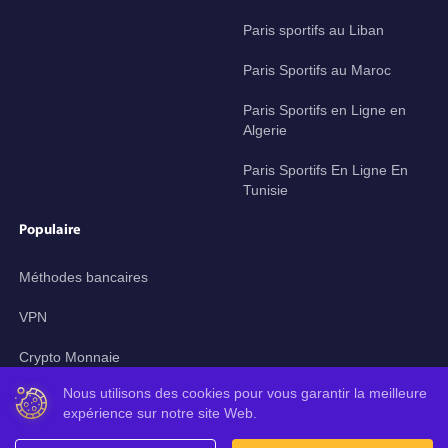
Paris sportifs au Liban
Paris Sportifs au Maroc
Paris Sportifs en Ligne en
Algerie
Paris Sportifs En Ligne En
Tunisie
Populaire
Méthodes bancaires
VPN
Crypto Monnaie
Nous utilisons des cookies pour vous garantir la meilleure
expérience sur notre site Web.
© 2015-2026 ArabianBetting All rights reserved.