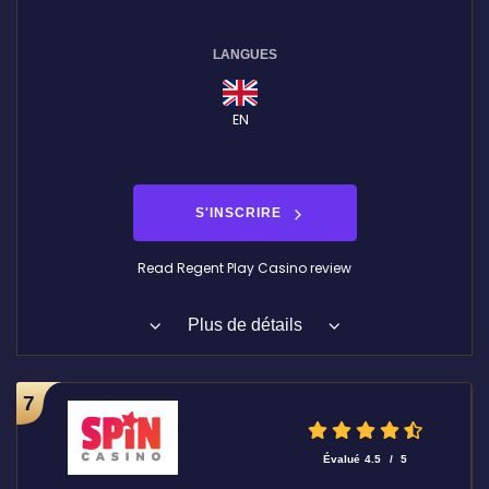
LANGUES
EN
S'INSCRIRE
Read Regent Play Casino review
Plus de détails
7
Évalué
4.5
/
5