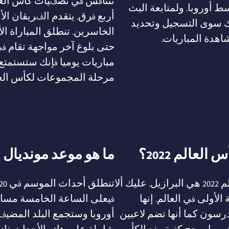
تتنافس في تصفيات كأس العا
لساعة 20:00 بتوقيت وسط أوروبا. ولمتابعة البث
يك سوى التسجيل وتحديد
هدة المباريات.
حتى بلوغ آخر مواجهة تقام في
مباريات يوميا فإنك ستستمتع
مرحلة المجموعات لكأس العالم قطر 2022 مع احتما
عالم 2022؟
ما هو موعد مونديال 2022؟
أول الفرق المرشحة لنيل لقب لكأس العالم 2022 هي البرازيل. عليك ألا
الأولى في العالم. إنها
فيعلى الساعة الخامسة مسا
رسون كما أنها تضم لاعبين
أوروبا وستجمع البلد المضيف 