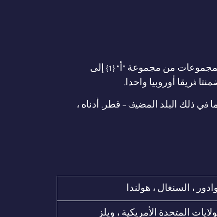
يتكون مونديال قطر 2022 من 8 مجموعات مقسمة بين اتحادات مختلفة ، باستثناء أوروبا. تمتد هذه المجموعات من مجموعة “أ” {1} إلى
ي ذلك البلد المضيف – قطر. أدناه ،
ادور ، السنغال ، هولندا
لولايات المتحدة الأمريكية ، ويلز