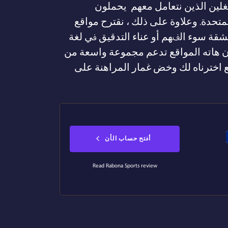
مشغلين الذين نتعامل معهم يحملون
متحدة. وعلاوة على ذلك ، نقترح مواقع
شقة سوء الفهم أو عناء التدقيق في لغة
لإضافة إلى ذلك ، إذا كنت تحب المراهنة على مرحلة المجموعات لكأس العالم قطر 2022، فإن هاته المواقع تدعم مجموعة واسعة من
ع اخترناه لك وخض غمار المراهنة على
أفتح حساب الأن
Read Rabona Sports review