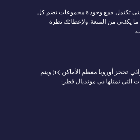
هناك 32 فريقًا مؤهلًا لكأس العالم 2022. تبدأ البطولة بمرحلة المجموعات وتستغرق حوالي أسبوعين حتى تكتمل. فمع وجود 8 مجموعات تضم كل
ر ما يكفي من المتعة. ولإعطائك نظرة
إن توزيع المنتخبات في مرحلة المجموعات لكأس العالم قطر 2022 يعتمد على أساس التقسيم الجغرافي. تحجز أوروبا معظم الأماكن (13) ويتم
ات التي تمثلها في مونديال قطر: