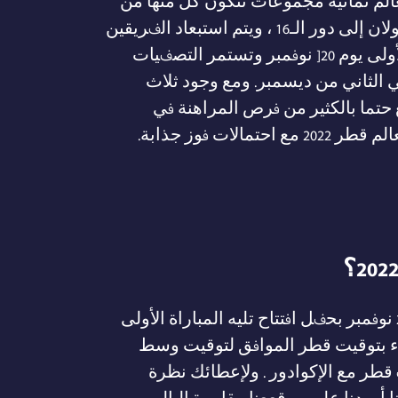
لم ثمانية مجموعات تتكون كل منها من
أربع فرق. يتقدم الفريقان الأولان إلى دور الـ16 ، ويتم استبعاد الفريقين
الخاسرين. تنطلق المباراة الأولى يوم 20[ نوفمبر وتستمر التصفيات
 الثاني من ديسمبر. ومع وجود ثلاث
 حتما بالكثير من فرص المراهنة في
لات فوز جذابة.
تنطلق أحداث الموسم في 20 نوفمبر بحفل افتتاح تليه المباراة الأولى
ء بتوقيت قطر الموافق لتوقيت وسط
قطر مع الإكوادور . ولإعطائك نظرة